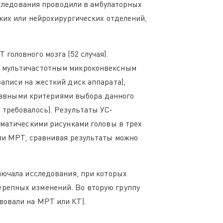
исследования проводили в амбулаторных
ских или нейрохирургических отделений,
головного мозга (52 случая).
с мультичастотным микроконвексным
аписи на жесткий диск аппарата),
 главными критериями выбора данного
 требовалось). Результаты УС-
ематическими рисунками головы в трех
или МРТ, сравнивая результаты можно
лючала исследования, при которых
ерепных изменений. Во вторую группу
вовали на МРТ или КТ).