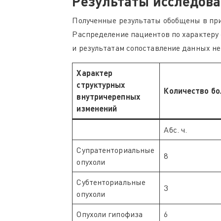
Результаты исследов
Полученные результаты обобщены в при
Распределение пациентов по характеру
и результатам сопоставление данных н
Характер
структурных
Количество б
внутричерепных
изменений
Абс. ч.
Супратенториальные
8
опухоли
Субтенториальные
3
опухоли
Опухоли гипофиза
6