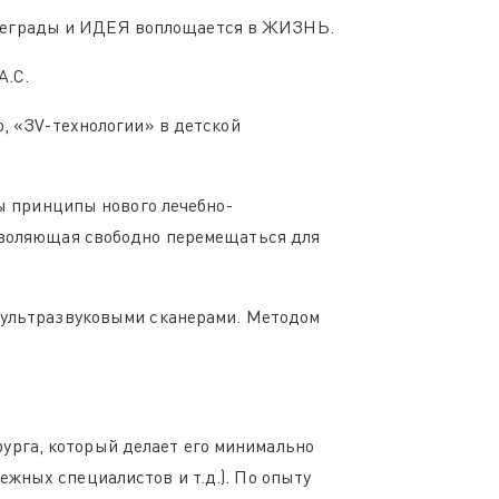
преграды и ИДЕЯ воплощается в ЖИЗНЬ.
А.С.
о, «ЗV-технологии» в детской
ны принципы нового лечебно-
озволяющая свободно перемещаться для
и ультразвуковыми сканерами. Методом
урга, который делает его минимально
жных специалистов и т.д.). По опыту