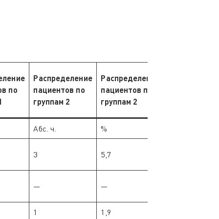
еление
Распределение
Распределение
ов по
пациентов по
пациентов по
1
группам 2
группам 2
Абс. ч.
%
3
5,7
—
—
1
1,9