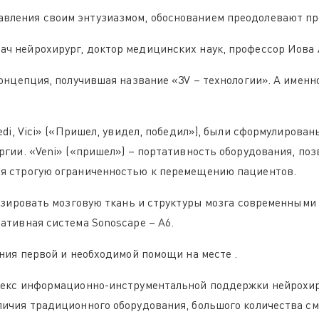
вления своим энтузиазмом, обоснованием преодолевают 
ч нейрохирург, доктор медицинских наук, профессор Иова 
онцепция, получившая название «3V – технологии». А именн
edi, Vici» («Пришел, увидел, победил»), были сформулирова
ргии. «Veni» («пришел») – портативность оборудования, п
я строгую ограниченностью к перемещению пациентов.
лизировать мозговую ткань и структуры мозга современным
ативная система Sonoscape – A6.
ания первой и необходимой помощи на месте .
лекс информационно-инструментальной поддержки нейрохир
ичия традиционного оборудования, большого количества сме