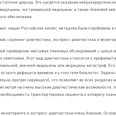
остаточно широка. Это касается оказания нейрохирургическ
медицины, экстремальной медицины, а также плановой нев
ого обеспечения.
ии» наших Российских коллег, методика была опробована и 
как скрининг-диагностика, экспресс-диагностика и монитор
бой проведение массовых плановых обследований с целью 
 симптомов. Этот вид диагностики относится к профилакти
ремальной, военной медицины или медицины катастроф. Его
острого дефицита времени и у «постели больного». Задача
тельно прогрессирующего), что позволяет во всех разделах
 несмотря на очень высокие диагностические возможности, 
а необходимость транспортировки пациента к аппарату знач
, мониторинга и экспресс-диагностики очень близкие. Осно