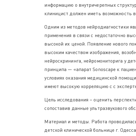
информацию о внутричерепных структур
клиницист должен иметь возможность в
Одним из методов нейродиагностики явл
применения в связи с недостаточно выс
высокой их ценой. Появление нового п
высоким качеством изображения, возобн
нейроскрининга, нейромониторига у де
принципа — «апарат Sonoscape к пациен
условиях оказания медицинской помощи
имеют высокую корреляцию с с эксперт
Цель исследования – оценить перспекти
сопоставив данные ультразвукового об
Материал и методы. Работа проводилась
детской клинической больнице г. Одесса