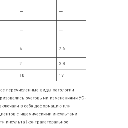
—
—
—
—
4
7,6
2
3,8
10
19
 Все перечисленные виды патологии
еризовались очаговыми изменениями УС-
 включали в себя деформацию или
циентов с ишемическими инсультами
ти инсульта (контралатеральное