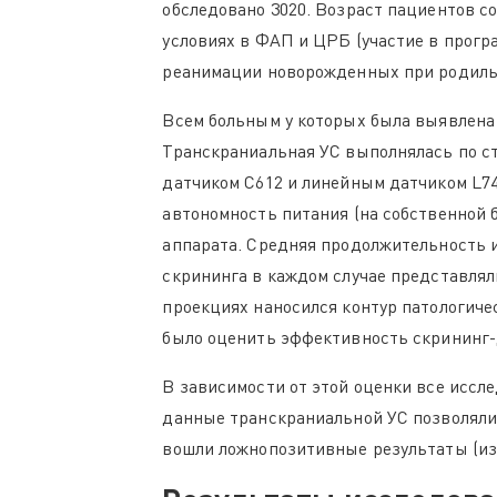
обследовано 3020. Возраст пациентов со
условиях в ФАП и ЦРБ (участие в прогр
реанимации новорожденных при родиль
Всем больным у которых была выявлена 
Транскраниальная УС выполнялась по с
датчиком C612 и линейным датчиком L74
автономность питания (на собственной б
аппарата. Средняя продолжительность и
скрининга в каждом случае представлял
проекциях наносился контур патологиче
было оценить эффективность скрининг-
В зависимости от этой оценки все иссл
данные транскраниальной УС позволяли
вошли ложнопозитивные результаты (из