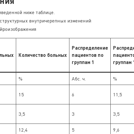
ания
веденной ниже таблице.
 структурных внутричерепных изменений
ейроизображения
Распределение
Распред
ольных
Количество больных
пациентов по
пациент
группам 1
группам 
%
Абс. ч.
%
15
6
11,5
3,5
3
3,5
12,4
5
9,6