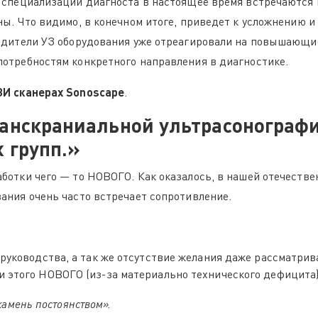
 специализации диагноста в настоящее время встречаются 
ны. Что видимо, в конечном итоге, приведет к усложнению и
водители УЗ оборудования уже отреагировали на повышающи
отребностям конкретного направления в диагностике.
ЗИ сканерах Sonoscape
.
нскраниальной ультрасонографии
 групп.»
ботки чего — то НОВОГО. Как оказалось, в нашей отечеств
ания очень часто встречает сопротивление.
 руководства, а так же отсутствие желания даже рассматрив
 этого НОВОГО (из-за материально технического дефицита)
камень постоянством».