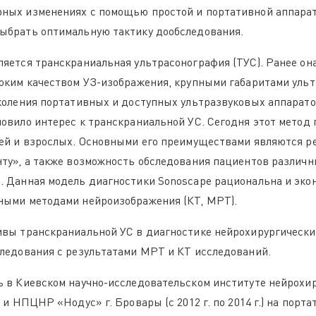
ных изменениях с помощью простой и портативной аппарат
ыбрать оптимальную тактику дообследования.
яется транскраниальная ультрасонография (ТУС). Ранее он
оким качеством УЗ-изображения, крупными габаритами ульт
околения портативных и доступных ультразвуковых аппарат
овило интерес к транскраниальной УС. Сегодня этот метод 
тей и взрослых. Основными его преимуществами являются р
ту», а также возможность обследования пациентов различн
. Данная модель диагностики Sonoscape рациональна и эко
ными методами нейроизображения (КТ, МРТ).
вы транскраниальной УС в диагностике нейрохирургических
следования с результатами МРТ и КТ исследований.
 в Киевском научно-исследовательском институте нейрохир
 и НПЦНР «Нодус» г. Бровары (с 2012 г. по 2014 г.) на порт