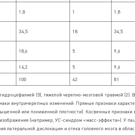
1,8
1
1,8
34,5
18
34,5
18,6
5
9,6
14,2
5
9,6
100
42
81
гидроцефалией (5), тяжелой черепно-мозговой травмой (2).
наки внутричерепных изменений. Прямые признаки характ
овышенной или пониженной плотности). Косвенные признаки
изображения (например, УС-синдром «масс-эффекта»). У па
я латеральной дислокации и отека головного мозга в облас