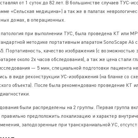
ставлял от 1 суток до 82 лет. В большинстве случаев ТУС-
амме «Сельская медицина») а так же в палатах неврологиче
ных домах, в операционных.
патология при выполнении ТУС, была проведена КТ или МРТ 
тандартной методике портативным апаратом SonoScape A6 
5. Портативность, качество изображения (с возможностью з
атарее около 2х часов обследования), а так же цена стали
сследования — 5 мин, специальной подготовки пациента не
ись в виде реконструкции УС-изображения (на бланке со сх
ского объекта). После была рекомендовано проведение КТ 
диагностики.
едования были распределены на 2 группы. Первая группа вк
 правильно предположить локализацию и характер внутрич
менения, заподозренные при транскраниальной УС, отсутст