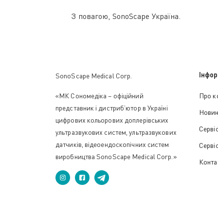
З повагою, SonoScape Україна.
Інфор
SonoScape Medical Corp.
«МК Сономедіка – офіційний
Про к
представник і дистриб’ютор в Україні
Нови
цифрових кольорових доплерівських
Серві
ультразвукових систем, ультразвукових
датчиків, відеоендоскопічних систем
Серві
виробництва SonoScape Medical Corp.»
Конта