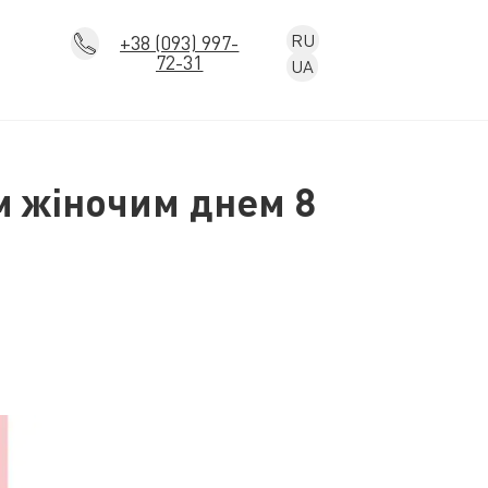
RU
+38 (093) 997-
72-31
UA
м жіночим днем 8