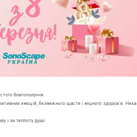
стого благополуччя.
зитивних емоцій, безмежного щастя і міцного здоров’я. Нех
у і за теплоту душі.