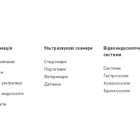
мація
Ультразвукові сканери
Відеоендоскопіч
системи
омпанію
Стаціонарні
Cистеми
Портативні
ни
Гастроскопи
Ветеринарні
с ультразвук
Колоноскопи
Датчики
Бронхоскопи
с ендоскопія
кти