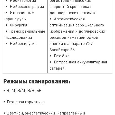
• Неонатология
регистрация высоких
• Нейросонография
скоростей кровотока в
• Инвазивные
допплеровских режимах
процедуры
• Автоматическая
• Хирургия
оптимизация серошкального
• Транскраниальные
изображения и доплеровских
исследования
режимов нажатием одной
• Нейрохиругия
кнопки в аппарате УЗИ
SonoScape S6
• Вес 8 кг
• Встроенная аккумуляторная
батарея
Режимы сканирования:
• В, М, В/М, В/В, 4В
• Тканевая гармоника
• Цветной, энергетический, направленный