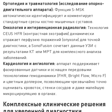
Ортопедия и травматология (исследование опорно-
двигательного аппарата):
Функция S-MSK
автоматически идентифицирует и комментирует
стандартные срезы костно-мышечных суставов.
Онкология и интервенционная радиология:
Технология
CEUS HFR (контрастная эхография) динамически
отражает перфузию поражений (опухоли) для точной
диагностики, а SonoFusion сочетает данные УЗИ с
результатами КТ или МРТ для комплексного анализа
заболеваний.
Кардиология и ангиология:
аппарат поддерживает
фазированные датчики и оснащен передовыми
технологиями гемодинамики (FHR, Bright Flow, Micro F)
и цветным доплером, позволяющим чрезвычайно точно
оценивать кровоток, стенки сосудов и даже малейшую
микроциркуляцию в органах.
Комплексные клинические решения
для уверенной диагностики