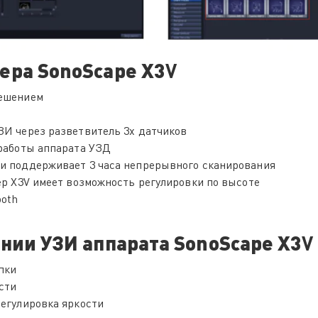
ера SonoScape X3
V
решением
ЗИ через разветвитель 3х датчиков
 работы аппарата УЗД
и поддерживает 3 часа непрерывного сканирования
ер X3V имеет возможность регулировки по высоте
ooth
ании УЗИ аппарата SonoScape X3
V
пки
сти
егулировка яркости