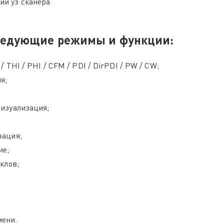
и уз сканера
следующие режимы и функции:
/ THI / PHI / CFM / PDI / DirPDI / PW / CW;
я;
визуализация;
зация;
ие;
клов;
мени.