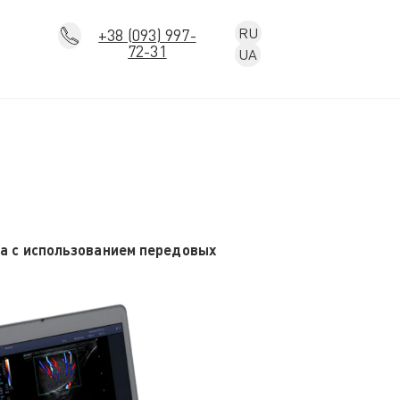
RU
+38 (093) 997-
72-31
UA
на с использованием передовых