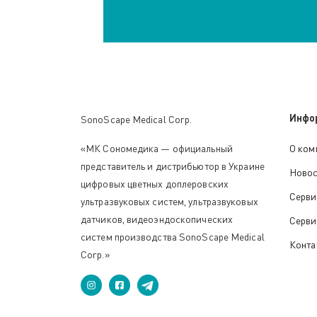
Инфо
SonoScape Medical Corp.
«МК Сономедика — официальный
О ком
представитель и дистрибьютор в Украине
Ново
цифровых цветных доплеровских
Серви
ультразвуковых систем, ультразвуковых
датчиков, видеоэндоскопических
Серви
систем производства SonoScape Medical
Конта
Corp.»