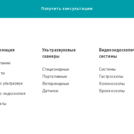
рмация
Ультразвуковые
Видеоэндоскопи
сканеры
системы
пании
Стационарные
Системы
сти
Портативные
Гастроскопы
с ультразвук
Ветеринарные
Колоноскопы
Датчики
Бронхоскопы
с эндоскопия
кты