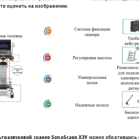
те оценить на изображении:
ьтразвуковой сканер SonoScape Х3V
можно обратившись п