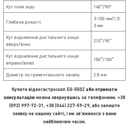
Кут поля зору
140˚/90°
3-100 мм/1,5-
Глибина різкості
3 мм
Кут відхилення дистального кінця
210˚/90˚
вверх/вниз
Кут відхилення дистального кінця
100˚/100˚
вправо/вліво
Діаметр інструментального каналу
2,8 мм
Купити відеогастроскоп EG-550Z
або отримати
консультацію
можна звернувшись за телефонами: +38
(093) 997-72-31, +38 (044) 227-59-29, або залиште
заявку на нашому сайті, і ми зв’яжемося з вами
найближчим часом.