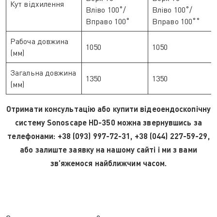
Кут відхилення
Вліво 100˚/
Вліво 100˚/
Вправо 100˚
Вправо 100˚˚
Рабоча довжина
1050
1050
(мм)
Загальна довжина
1350
1350
(мм)
Отримати консультацію або купити відеоендоскопічну
систему Sonoscape HD-350 можна звернувшись за
телефонами: +38 (093) 997-72-31, +38 (044) 227-59-29,
або залиште заявку на нашому сайті і ми з вами
зв’яжемося найближчим часом.