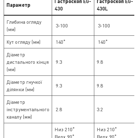
Г
астроскоп
EG-
Гастроскоп
EG-
Параметр
430
430L
Глибина огляду
3-100
3-100
(мм)
Кут огляду (мм)
140˚
140˚
Діаметр
дистального кінця
9.3
9.8
(мм)
Діаметр гнучкої
9.3
9.8
ділянки (мм)
Діаметр
інструментального
2.8
3.2
каналу (мм)
Низ 210˚
Низ 210˚
Верх 90˚
Верх 90˚