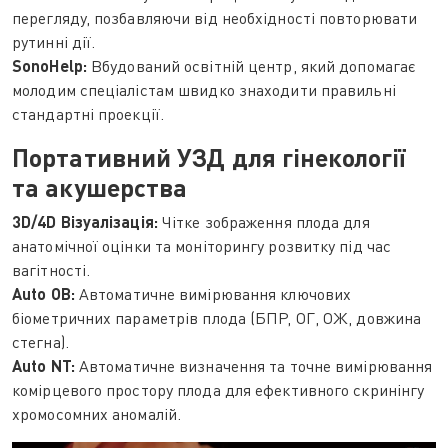
перегляду, позбавляючи від необхідності повторювати
рутинні дії.
SonoHelp:
Вбудований освітній центр, який допомагає
молодим спеціалістам швидко знаходити правильні
стандартні проекції.
Портативний УЗД для гінекології
та акушерства
3D/4D Візуалізація:
Чітке зображення плода для
анатомічної оцінки та моніторингу розвитку під час
вагітності.
Auto OB:
Автоматичне вимірювання ключових
біометричних параметрів плода (БПР, ОГ, ОЖ, довжина
стегна).
Auto NT:
Автоматичне визначення та точне вимірювання
комірцевого простору плода для ефективного скринінгу
хромосомних аномалій.