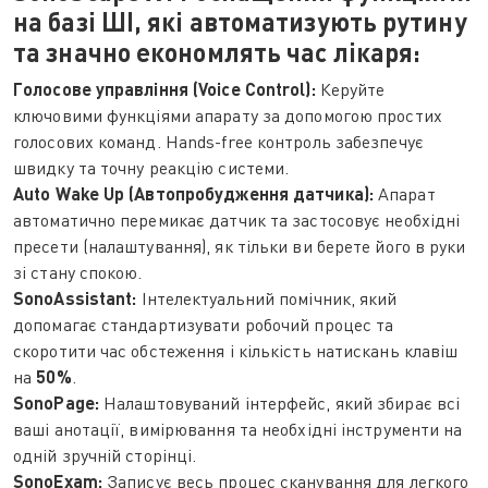
на базі ШІ, які автоматизують рутину
та значно економлять час лікаря:
Голосове управління (Voice Control):
Керуйте
ключовими функціями апарату за допомогою простих
голосових команд. Hands-free контроль забезпечує
швидку та точну реакцію системи.
Auto Wake Up (Автопробудження датчика):
Апарат
автоматично перемикає датчик та застосовує необхідні
пресети (налаштування), як тільки ви берете його в руки
зі стану спокою.
SonoAssistant:
Інтелектуальний помічник, який
допомагає стандартизувати робочий процес та
скоротити час обстеження і кількість натискань клавіш
на
50%
.
SonoPage:
Налаштовуваний інтерфейс, який збирає всі
ваші анотації, вимірювання та необхідні інструменти на
одній зручній сторінці.
SonoExam:
Записує весь процес сканування для легкого