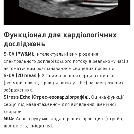
Функціонал для кардіологічних
досліджень
S-CV (PW&M):
Інтелектуальні вимірювання
спектрального доплерівського потоку в реальному часі з
автоматичним розпізнаванням серцевих проекцій.
S-CV (2D meas.):
2D вимірювання серця в один клік
(розміри, площі, фракція викиду – EF) на заморожених
зображеннях.
Stress Echo (Стрес-ехокардіографія):
Оцінка функції
серця під навантаженням для виявлення ішемічної
хвороби.
MQA:
Аналіз руху міокарда в різних проекціях (стрейн,
швидкість, зміщення).