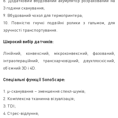
8. Додатковий вбудований акумулятор розрахований на
3 години сканування;
9. Вбудований чохол для термопринтера;
10. Повністю гнучкі подвійні ролики з гальмом, для
зручності транспортування.
Широкий вибір датчиків:
Лінійний, конвексний, мікроконвексний, фазований,
інтраопераційний, трансхарчовідний, двухплоскісний,
об’ємний 3D і 4D.
Спеціальні функції SonoScape:
1. μ-сканування – зменшення спекл-шумів;
2. Комплексна тканинна візуалізація;
3. TDI;
4. Стрес-відлуння;