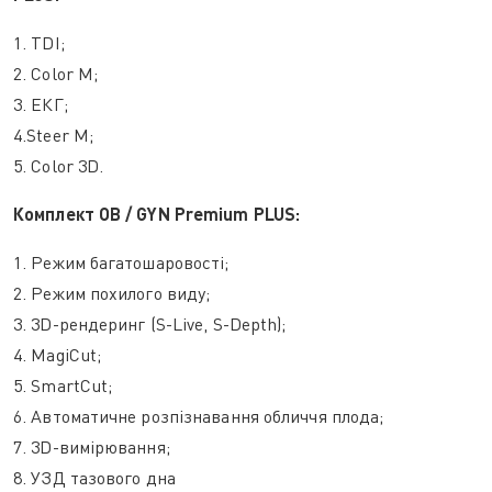
1. TDI;
2. Color M;
3. ЕКГ;
4.Steer M;
5. Color 3D.
Комплект OB / GYN Premium PLUS:
1. Режим багатошаровості;
2. Режим похилого виду;
3. 3D-рендеринг (S-Live, S-Depth);
4. MagiCut;
5. SmartCut;
6. Автоматичне розпізнавання обличчя плода;
7. 3D-вимірювання;
8. УЗД тазового дна