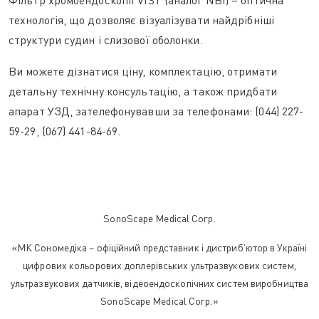
Фільтр хромоендоскопії VIST (аналог NBI) – оптична
технологія, що дозволяє візуалізувати найдрібніші
структури судин і слизової оболонки.
Ви можете дізнатися ціну, комплектацію, отримати
детальну технічну консультацію, а також придбати
апарат УЗД, зателефонувавши за телефонами: (044) 227-
59-29, (067) 441-84-69.
SonoScape Medical Corp.
«МК Сономедіка – офіційний представник і дистриб’ютор в Україні
цифрових кольорових доплерівських ультразвукових систем,
ультразвукових датчиків, відеоендоскопічних систем виробництва
SonoScape Medical Corp.»